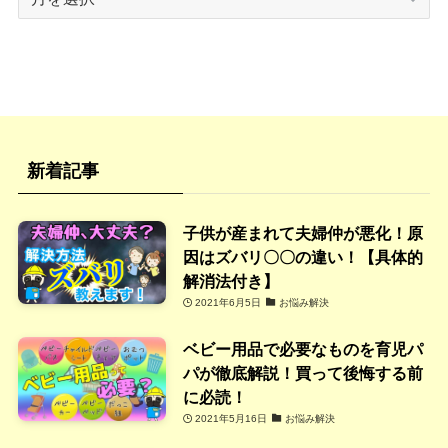
ー
カ
イ
ブ
新着記事
子供が産まれて夫婦仲が悪化！原
因はズバリ〇〇の違い！【具体的
解消法付き】
2021年6月5日
お悩み解決
ベビー用品で必要なものを育児パ
パが徹底解説！買って後悔する前
に必読！
2021年5月16日
お悩み解決