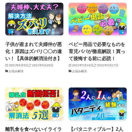
子供が産まれて夫婦仲が悪
ベビー用品で必要なものを
化！原因はズバリ〇〇の違
育児パパが徹底解説！買っ
い！【具体的解消法付き】
て後悔する前に必読！
2021年6月5日
2021年6月20日
2021年5月16日
2021年5月17日
お悩み解決
お悩み解決
離乳食を食べないイライラ
【パタニティブルー】2人