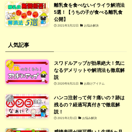
離乳食を食べないイライラ解消法
5選！【うちの子が食べる離乳食
公開】
2021年3月22日
お悩み解決
人気記事
スワドルアップが効果絶大！気に
なるデメリットや解消法も徹底解
説
2020年9月21日
お助けアイテム
ハンコ注射って何？痛いの？跡は
残るの？経過写真付きで徹底解
説！
2021年2月1日
お悩み解決
感情表現が超可愛い！生後5ヶ月