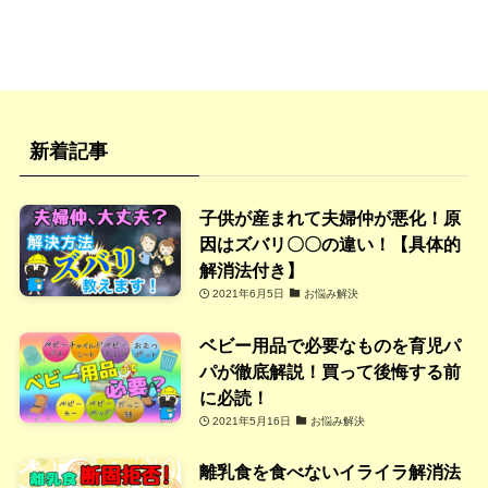
カ
イ
ブ
新着記事
子供が産まれて夫婦仲が悪化！原
因はズバリ〇〇の違い！【具体的
解消法付き】
2021年6月5日
お悩み解決
ベビー用品で必要なものを育児パ
パが徹底解説！買って後悔する前
に必読！
2021年5月16日
お悩み解決
離乳食を食べないイライラ解消法