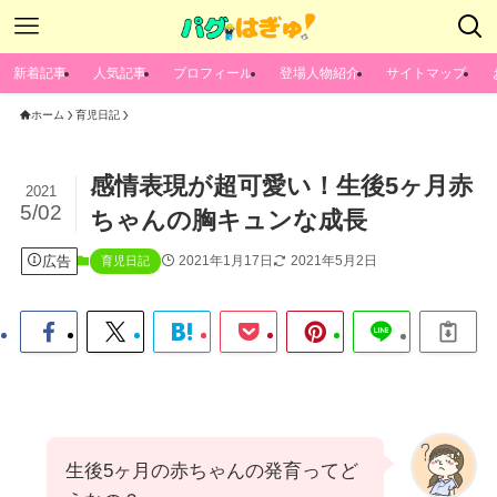
新着記事
人気記事
プロフィール
登場人物紹介
サイトマップ
ホーム
育児日記
感情表現が超可愛い！生後5ヶ月赤
2021
5/02
ちゃんの胸キュンな成長
広告
2021年1月17日
2021年5月2日
育児日記
生後5ヶ月の赤ちゃんの発育ってど