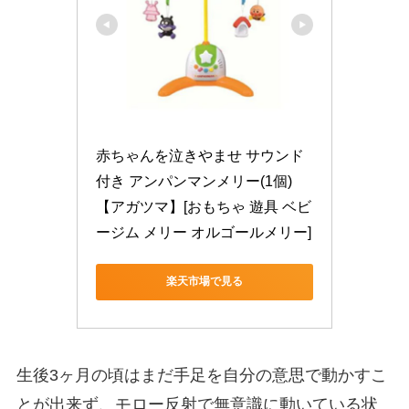
赤ちゃんを泣きやませ サウンド
付き アンパンマンメリー(1個)
【アガツマ】[おもちゃ 遊具 ベビ
ージム メリー オルゴールメリー]
楽天市場で見る
生後3ヶ月の頃はまだ手足を自分の意思で動かすこ
とが出来ず、モロー反射で無意識に動いている状