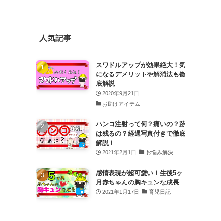
人気記事
スワドルアップが効果絶大！気
になるデメリットや解消法も徹
底解説
2020年9月21日
お助けアイテム
ハンコ注射って何？痛いの？跡
は残るの？経過写真付きで徹底
解説！
2021年2月1日
お悩み解決
感情表現が超可愛い！生後5ヶ
月赤ちゃんの胸キュンな成長
2021年1月17日
育児日記