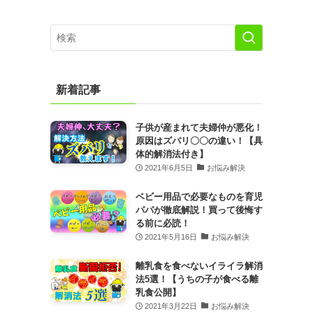
カ
イ
ブ
新着記事
子供が産まれて夫婦仲が悪化！
原因はズバリ〇〇の違い！【具
体的解消法付き】
2021年6月5日
お悩み解決
ベビー用品で必要なものを育児
パパが徹底解説！買って後悔す
る前に必読！
2021年5月16日
お悩み解決
離乳食を食べないイライラ解消
法5選！【うちの子が食べる離
乳食公開】
2021年3月22日
お悩み解決