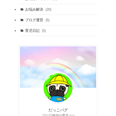
お悩み解決
(20)
ブログ運営
(5)
育児日記
(5)
だっこパグ
ブログ3年目の育児パパ