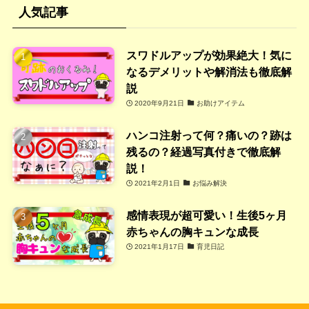
人気記事
スワドルアップが効果絶大！気に
なるデメリットや解消法も徹底解
説
2020年9月21日
お助けアイテム
ハンコ注射って何？痛いの？跡は
残るの？経過写真付きで徹底解
説！
2021年2月1日
お悩み解決
感情表現が超可愛い！生後5ヶ月
赤ちゃんの胸キュンな成長
2021年1月17日
育児日記