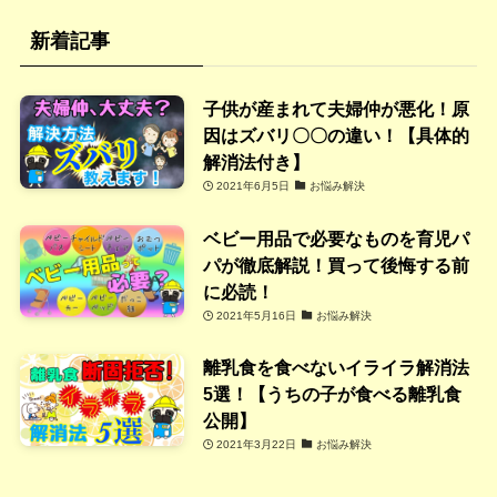
新着記事
子供が産まれて夫婦仲が悪化！原
因はズバリ〇〇の違い！【具体的
解消法付き】
2021年6月5日
お悩み解決
ベビー用品で必要なものを育児パ
パが徹底解説！買って後悔する前
に必読！
2021年5月16日
お悩み解決
離乳食を食べないイライラ解消法
5選！【うちの子が食べる離乳食
公開】
2021年3月22日
お悩み解決