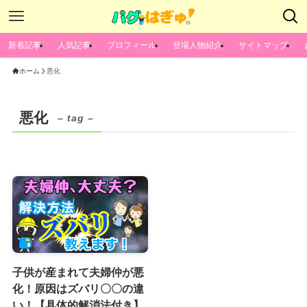
新着記事
人気記事
プロフィール
登場人物紹介
サイトマップ
ホーム
悪化
悪化
– tag –
子供が産まれて夫婦仲が悪
化！原因はズバリ〇〇の違
い！【具体的解消法付き】