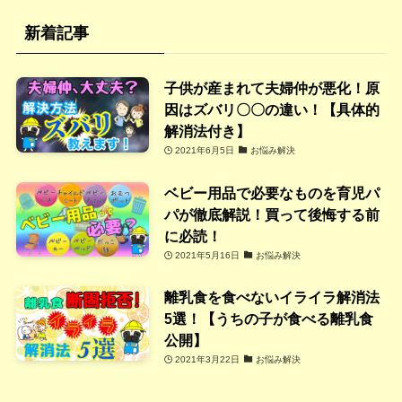
新着記事
子供が産まれて夫婦仲が悪化！原
因はズバリ〇〇の違い！【具体的
解消法付き】
2021年6月5日
お悩み解決
ベビー用品で必要なものを育児パ
パが徹底解説！買って後悔する前
に必読！
2021年5月16日
お悩み解決
離乳食を食べないイライラ解消法
5選！【うちの子が食べる離乳食
公開】
2021年3月22日
お悩み解決