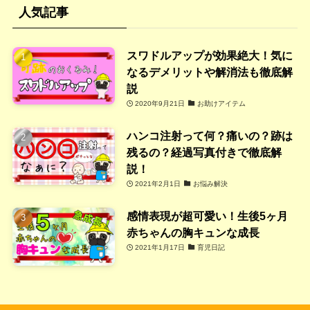
人気記事
スワドルアップが効果絶大！気に
なるデメリットや解消法も徹底解
説
2020年9月21日
お助けアイテム
ハンコ注射って何？痛いの？跡は
残るの？経過写真付きで徹底解
説！
2021年2月1日
お悩み解決
感情表現が超可愛い！生後5ヶ月
赤ちゃんの胸キュンな成長
2021年1月17日
育児日記